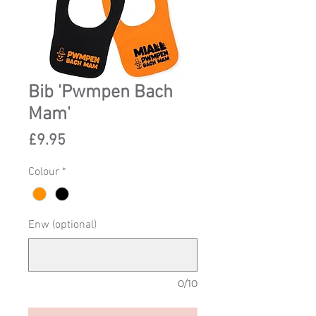
Bib 'Pwmpen Bach
Mam'
Price
£9.95
Colour
*
Enw (optional)
0/10