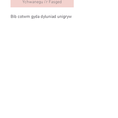
Ychwanegu i'r Fasged
Bib cotwm gyda dyluniad unigryw
Pwmpen Bach Mam.
SIZING
Cysylltwch â ni:
info@cartrefclyd.com
01286875100
(9AM - 5PM Llun i
Gwener)