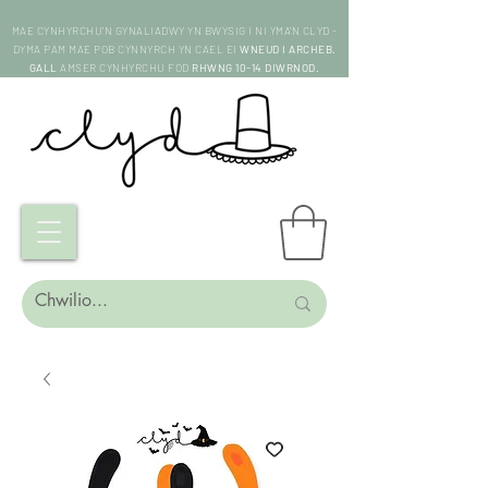
MAE CYNHYRCHU'N GYNALIADWY YN BWYSIG I NI YMA'N CLYD -
DYMA PAM MAE POB CYNNYRCH YN CAEL EI
WNEUD I ARCHEB.
GALL
AMSER CYNHYRCHU FOD
RHWNG 10-14 DIWRNOD.