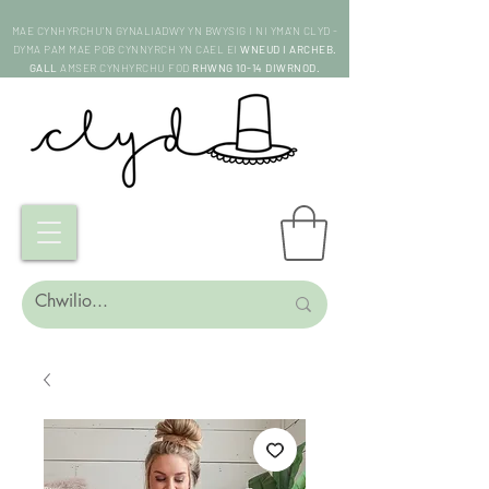
MAE CYNHYRCHU'N GYNALIADWY YN BWYSIG I NI YMA'N CLYD -
DYMA PAM MAE POB CYNNYRCH YN CAEL EI
WNEUD I ARCHEB.
GALL
AMSER CYNHYRCHU FOD
RHWNG 10-14 DIWRNOD.