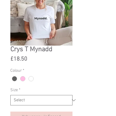
Crys T Mynadd
Price
£18.50
Colour
*
Size
*