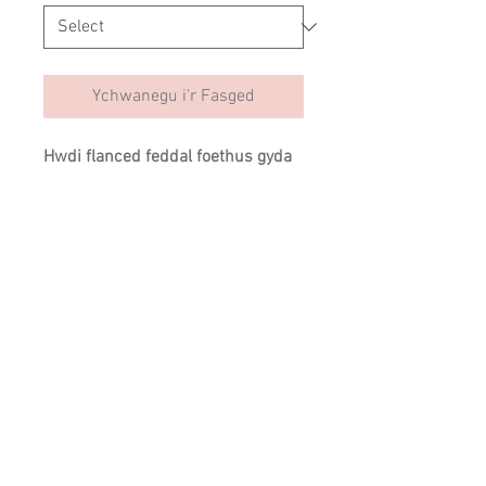
Ychwanegu i'r Fasged
Hwdi flanced feddal foethus gyda
brodwaith unigryw Cysclyd.
Un maint
SIZING
Cysylltwch â ni:
info@cartrefclyd.com