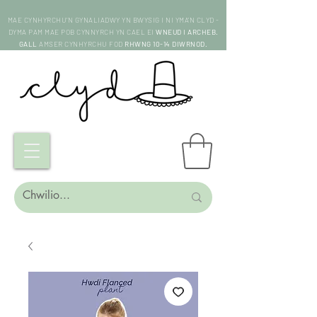
MAE CYNHYRCHU'N GYNALIADWY YN BWYSIG I NI YMA'N CLYD -
DYMA PAM MAE POB CYNNYRCH YN CAEL EI
WNEUD I ARCHEB.
GALL
AMSER CYNHYRCHU FOD
RHWNG 10-14 DIWRNOD.