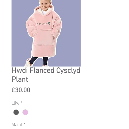
Hwdi Flanced Cysclyd
Plant
Price
£30.00
Lliw
*
Maint
*