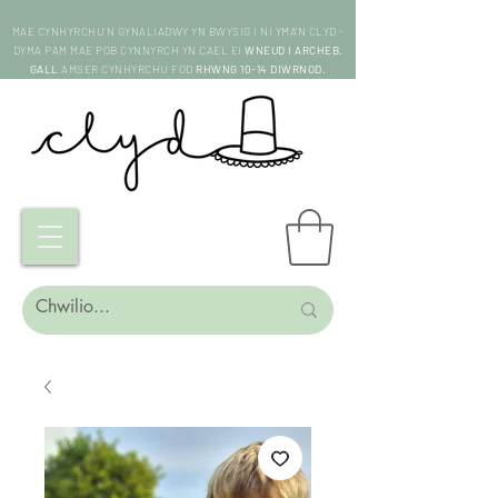
MAE CYNHYRCHU'N GYNALIADWY YN BWYSIG I NI YMA'N CLYD -
DYMA PAM MAE POB CYNNYRCH YN CAEL EI
WNEUD I ARCHEB.
GALL
AMSER CYNHYRCHU FOD
RHWNG 10-14 DIWRNOD.