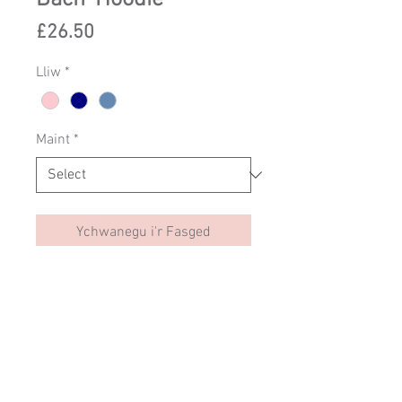
Price
£26.50
Lliw
*
Maint
*
Ychwanegu i'r Fasged
Hwdi sydd gyda dyluniad feinyl
esmwyth unigryw Corwynt bach a
dyluniad yr het yn rhedeg yn y
gwynt ar y tu cefn.
Perffaith ar gyfer gorwynt bach
prysur!