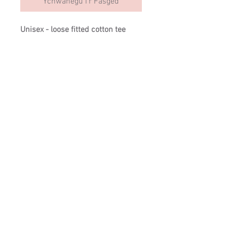
Ychwanegu i'r Fasged
Unisex - loose fitted cotton tee 
with embroidered Jini design.
SIZING
Cysylltwch â ni:
info@cartrefclyd.com
01286875100
(9AM - 5PM Llun i
Gwener)