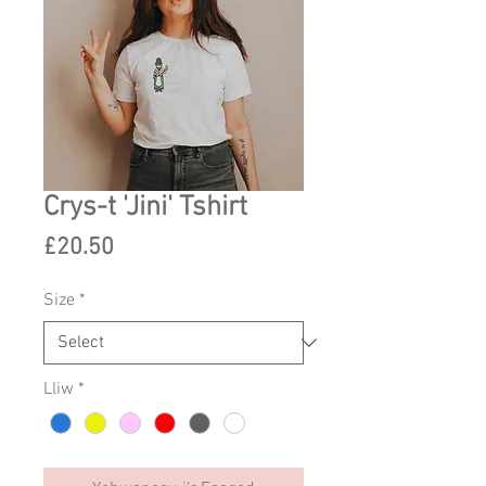
Crys-t 'Jini' Tshirt
Price
£20.50
Size
*
Lliw
*