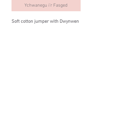
Ychwanegu i'r Fasged
Soft cotton jumper with Dwynwen 
embroidered design
SIZING
Cysylltwch â ni:
info@cartrefclyd.com
01286875100
(9AM - 5PM Llun i
Gwener)