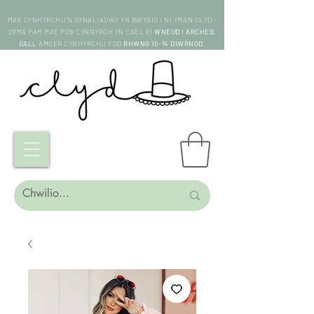
MAE CYNHYRCHU'N GYNALIADWY YN BWYSIG I NI YMA'N CLYD -
DYMA PAM MAE POB CYNNYRCH YN CAEL EI
WNEUD I ARCHEB.
GALL
AMSER CYNHYRCHU FOD
RHWNG 10-14 DIWRNOD.