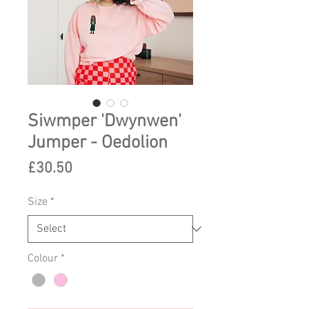
Siwmper 'Dwynwen'
Jumper - Oedolion
Price
£30.50
Size
*
Colour
*