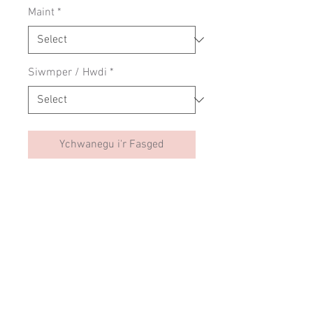
Maint
*
Siwmper / Hwdi
*
Ychwanegu i'r Fasged
Siwmper slogan oedolion, wedi'i
argraffu â llaw i'w archebu yng
Ngogledd Cymru. Wedi'i wneud o
greu 80% cotwm ac 20% polyester.
Canllaw Maint
Mae'r rhain yn feintiau unrhywiol
SIZING
ac mae ganddyn nhw ffit