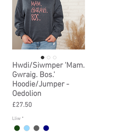
Hwdi/Siwmper 'Mam.
Gwraig. Bos.'
Hoodie/Jumper -
Oedolion
Price
£27.50
Lliw
*