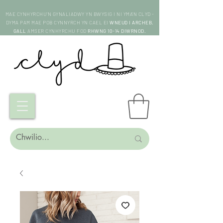
MAE CYNHYRCHU'N GYNALIADWY YN BWYSIG I NI YMA'N CLYD -
DYMA PAM MAE POB CYNNYRCH YN CAEL EI
WNEUD I ARCHEB.
GALL
AMSER CYNHYRCHU FOD
RHWNG 10-14 DIWRNOD.