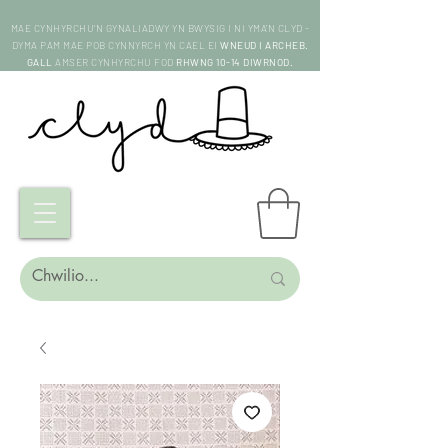
MAE CYNHYRCHU'N GYNALIADWY YN BWYSIG I NI YMA'N CLYD -
DYMA PAM MAE POB CYNNYRCH YN CAEL EI
WNEUD I ARCHEB.
GALL
AMSER CYNHYRCHU FOD
RHWNG 10-14 DIWRNOD.