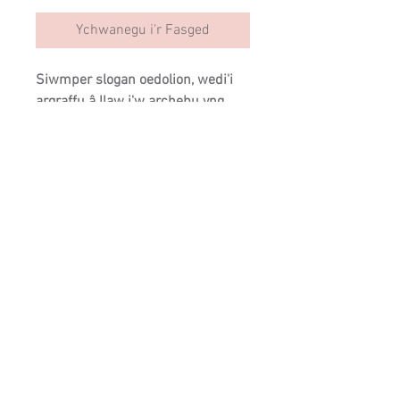
Ychwanegu i'r Fasged
Siwmper slogan oedolion, wedi'i
argraffu â llaw i'w archebu yng
Ngogledd Cymru. Wedi'i wneud o
greu 80% cotwm ac 20% polyester.
Canllaw Maint
Mae'r rhain yn feintiau unrhywiol
SIZING
ac mae ganddyn nhw ffit
hamddenol. (mesur pwll braich i
bwll braich)
Cysylltwch â ni:
Bach 34/36 "(Merched 8-10)
info@cartrefclyd.com
Canolig 38/40 "(Merched 12-14)
Mawr 42/44 "(menywod 16-18)
01286875100
XL 46/48 "(Merched 18-20)
(9AM - 5PM Llun i
Gwener)
2XL 50/52 "(Merched 22-24)