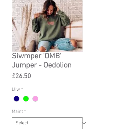
Siwmper 'OMB'
Jumper - Oedolion
Price
£26.50
Lliw
*
Maint
*