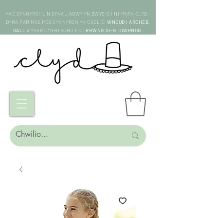
MAE CYNHYRCHU'N GYNALIADWY YN BWYSIG I NI YMA'N CLYD -
DYMA PAM MAE POB CYNNYRCH YN CAEL EI
WNEUD I ARCHEB.
GALL
AMSER CYNHYRCHU FOD
RHWNG 10-14 DIWRNOD.