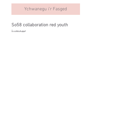
Ychwanegu i'r Fasged
So58 collaboration red youth 
jumper

Cotton jumper with embroidered 
design
SIZING
Cysylltwch â ni:
info@cartrefclyd.com
01286875100
(9AM - 5PM Llun i
Gwener)