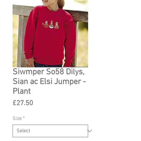
Siwmper So58 Dilys,
Sian ac Elsi Jumper -
Plant
Price
£27.50
Size
*