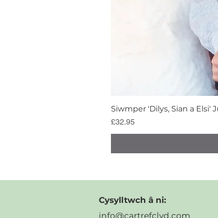
Siwmper 'Dilys, Sian a Elsi'
Price
£32.95
Cysylltwch â ni:
info@cartrefclyd.com