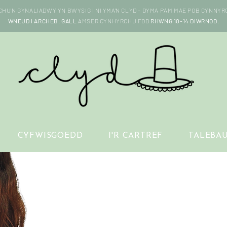
HU'N GYNALIADWY YN BWYSIG I NI YMA'N CLYD - DYMA PAM MAE POB CYNNYRC
WNEUD I ARCHEB. GALL
AMSER CYNHYRCHU FOD
RHWNG 10-14 DIWRNOD.
CYFWISGOEDD
I'R CARTREF
TALEBA